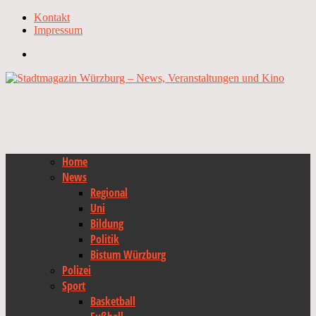
Kontakt
Impressum
Home
News
Regional
Uni
Bildung
Politik
Bistum Würzburg
Polizei
Sport
Basketball