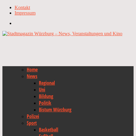
Kontakt
Impressum
Home
News
Regional
Uni
Bildung
Politik
Bistum Würzburg
Polizei
Sport
Basketball