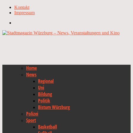
Kontakt
Impressum
Home
News
Regional
Uni
Bildung
Politik
Bistum Würzburg
Polizei
Sport
Basketball