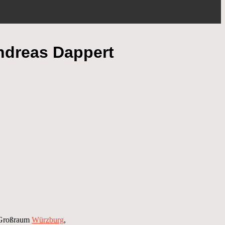
Andreas Dappert
n Großraum
Würzburg
,