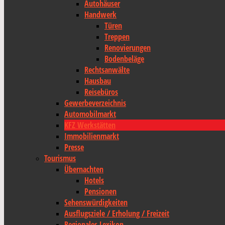
Autohäuser
Handwerk
Türen
Treppen
Renovierungen
Bodenbeläge
Rechtsanwälte
Hausbau
Reisebüros
Gewerbeverzeichnis
Automobilmarkt
KFZ Werkstätten
Immobilienmarkt
Presse
Tourismus
Übernachten
Hotels
Pensionen
Sehenswürdigkeiten
Ausflugsziele / Erholung / Freizeit
Regionales Lexikon