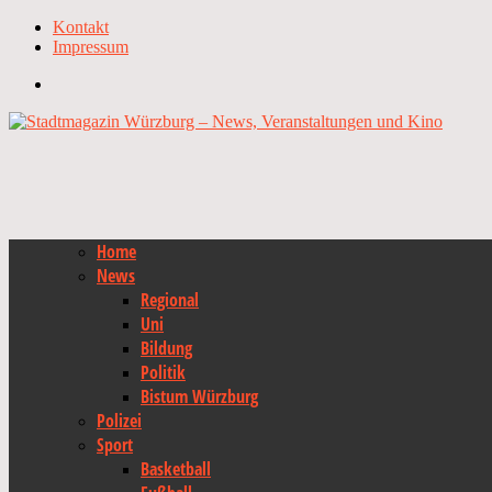
Kontakt
Impressum
Home
News
Regional
Uni
Bildung
Politik
Bistum Würzburg
Polizei
Sport
Basketball