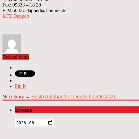
Fax: 09333 – 18 28
E-Mail: kfz-dappert@t-online.de
KFZ Dappert
Related Items
Pin It
Next Story →
Beste Autohändler Deutschlands 2021
Events