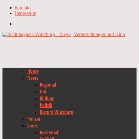
Kontakt
Impressum
Home
News
Regional
Uni
Bildung
Politik
Bistum Würzburg
Polizei
Sport
Basketball