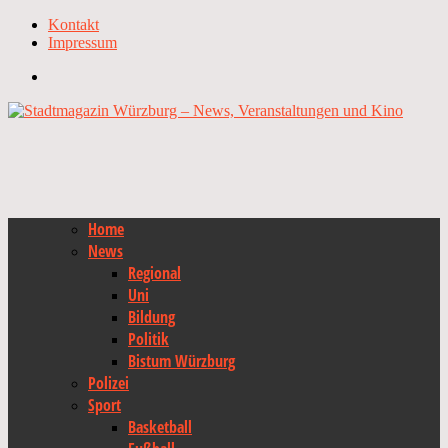
Kontakt
Impressum
Home
News
Regional
Uni
Bildung
Politik
Bistum Würzburg
Polizei
Sport
Basketball