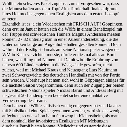
Wölfen ein schweres Paket zugelost, zumal vorgesehen war, dass
die Mannschaften aus dem Topf 2 im Turnierhalbfinale aufgrund
ihres Heimrechts gegen einen Erstligisten aus dem ersten Lostopf
antreten.
Eigentlich ist es ja ein Wiedersehen mit FRISCH AUF! Göppingen,
denn erst im Januar hatten sich die Wölfe in einem Benefizspiel mit
der Truppe des schwedischen Trainers Magnus Anderssen messen
können. 27:32 unterlag man in einer Auseinandersetzung, die die
Unterfranken lange auf Augenhöhe hatten gestalten können. Doch
während der Erstligist damals auf seine Nationalspieler wegen der
WM in Katar verzichten musste, dürfte er diesmal alles an Bord
haben, was Rang und Namen hat. Damit wird die Erfahrung von
nahezu 600 Länderspielen in die Waagschale geworfen, nicht
zuletzt, weil mit Michael Kraus und Neuzugang Lars Kaufmann
zwei Schwergewichte des deutschen Handballs mit von der Partie
sein werden. Überhaupt hat man sich wohl in Göppingen einiges für
die nächste Saison vorgenommen, denn auch der Zugang der beiden
schwedischen Nationalspieler Nicolas Barud und Andreas Berg mit
insgesamt 50 Länderspielen bedeutet sicher eine qualitative
Verbesserung des Teams.
Dem haben die Wölfe statistisch wenig entgegenzusetzen. Da aber
mit Statistiken keine Spiele gewonnen werden, wird sie das wenig
anfechten, so wie schon beim f.a.n.-cup in Kleinostheim, als man
dem nominell klar favorisierten Erstligisten MT Melsungen
durchaus Paroli bieten konnte. Vielleicht sind es gerade diese