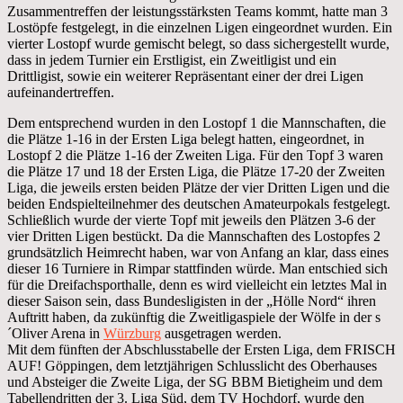
Zusammentreffen der leistungsstärksten Teams kommt, hatte man 3
Lostöpfe festgelegt, in die einzelnen Ligen eingeordnet wurden. Ein
vierter Lostopf wurde gemischt belegt, so dass sichergestellt wurde,
dass in jedem Turnier ein Erstligist, ein Zweitligist und ein
Drittligist, sowie ein weiterer Repräsentant einer der drei Ligen
aufeinandertreffen.
Dem entsprechend wurden in den Lostopf 1 die Mannschaften, die
die Plätze 1-16 in der Ersten Liga belegt hatten, eingeordnet, in
Lostopf 2 die Plätze 1-16 der Zweiten Liga. Für den Topf 3 waren
die Plätze 17 und 18 der Ersten Liga, die Plätze 17-20 der Zweiten
Liga, die jeweils ersten beiden Plätze der vier Dritten Ligen und die
beiden Endspielteilnehmer des deutschen Amateurpokals festgelegt.
Schließlich wurde der vierte Topf mit jeweils den Plätzen 3-6 der
vier Dritten Ligen bestückt. Da die Mannschaften des Lostopfes 2
grundsätzlich Heimrecht haben, war von Anfang an klar, dass eines
dieser 16 Turniere in Rimpar stattfinden würde. Man entschied sich
für die Dreifachsporthalle, denn es wird vielleicht ein letztes Mal in
dieser Saison sein, dass Bundesligisten in der „Hölle Nord“ ihren
Auftritt haben, da zukünftig die Zweitligaspiele der Wölfe in der s
´Oliver Arena in
Würzburg
ausgetragen werden.
Mit dem fünften der Abschlusstabelle der Ersten Liga, dem FRISCH
AUF! Göppingen, dem letztjährigen Schlusslicht des Oberhauses
und Absteiger die Zweite Liga, der SG BBM Bietigheim und dem
Tabellendritten der 3. Liga Süd, dem TV Hochdorf, wurde den