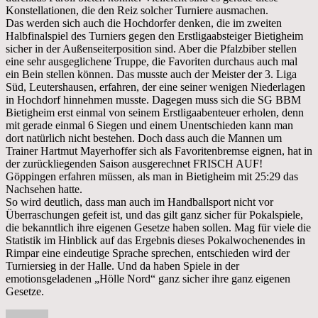
Konstellationen, die den Reiz solcher Turniere ausmachen.
Das werden sich auch die Hochdorfer denken, die im zweiten
Halbfinalspiel des Turniers gegen den Erstligaabsteiger Bietigheim
sicher in der Außenseiterposition sind. Aber die Pfalzbiber stellen
eine sehr ausgeglichene Truppe, die Favoriten durchaus auch mal
ein Bein stellen können. Das musste auch der Meister der 3. Liga
Süd, Leutershausen, erfahren, der eine seiner wenigen Niederlagen
in Hochdorf hinnehmen musste. Dagegen muss sich die SG BBM
Bietigheim erst einmal von seinem Erstligaabenteuer erholen, denn
mit gerade einmal 6 Siegen und einem Unentschieden kann man
dort natürlich nicht bestehen. Doch dass auch die Mannen um
Trainer Hartmut Mayerhoffer sich als Favoritenbremse eignen, hat in
der zurückliegenden Saison ausgerechnet FRISCH AUF!
Göppingen erfahren müssen, als man in Bietigheim mit 25:29 das
Nachsehen hatte.
So wird deutlich, dass man auch im Handballsport nicht vor
Überraschungen gefeit ist, und das gilt ganz sicher für Pokalspiele,
die bekanntlich ihre eigenen Gesetze haben sollen. Mag für viele die
Statistik im Hinblick auf das Ergebnis dieses Pokalwochenendes in
Rimpar eine eindeutige Sprache sprechen, entschieden wird der
Turniersieg in der Halle. Und da haben Spiele in der
emotionsgeladenen „Hölle Nord“ ganz sicher ihre ganz eigenen
Gesetze.