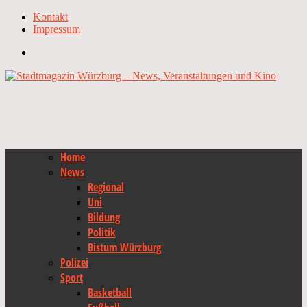
Kontakt
Impressum
Home
News
Regional
Uni
Bildung
Politik
Bistum Würzburg
Polizei
Sport
Basketball