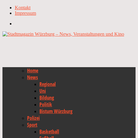
Kontakt
Impressum
Home
News
Regional
Uni
Bildung
Politik
Bistum Würzburg
Polizei
Sport
Basketball