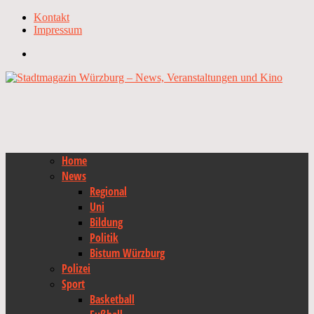
Kontakt
Impressum
Home
News
Regional
Uni
Bildung
Politik
Bistum Würzburg
Polizei
Sport
Basketball