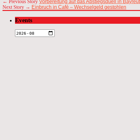
← Previous Story
Vorbereitung auf das Abstiegsduell in Bayreu
Next Story →
Einbruch in Café – Wechselgeld gestohlen
Events