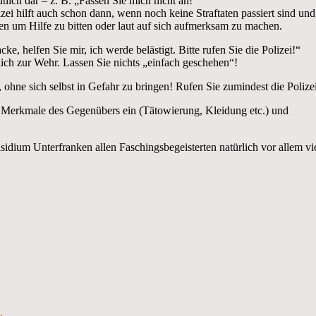
tlich dar – z. B. „Fassen Sie mich nicht an!“
ei hilft auch schon dann, wenn noch keine Straftaten passiert sind und 
ten um Hilfe zu bitten oder laut auf sich aufmerksam zu machen.
cke, helfen Sie mir, ich werde belästigt. Bitte rufen Sie die Polizei!“
lich zur Wehr. Lassen Sie nichts „einfach geschehen“!
e, ohne sich selbst in Gefahr zu bringen! Rufen Sie zumindest die Polize
le Merkmale des Gegenübers ein (Tätowierung, Kleidung etc.) und
idium Unterfranken allen Faschingsbegeisterten natürlich vor allem vi