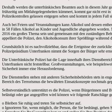
Deshalb werden die unterfränkischen Beamten auch in diesem Jahr gez
frühzeitig um Mitfahrgelegenheiten kümmert, kommt gar nicht erst in 
Polizeikontrollen gelassen entgegen sehen und kommt in jedem Fall s
Auch bei Feiern und Veranstaltungen kann Alkohol und dessen enthe
in 58 Fällen Alkohol an Kinder und Jugendliche abgegeben worden. N
2016 ein großes Thema sein und gemeinsam mit den zuständigen Behö
appelliert die Polizei, den Alkoholkonsum ihrer Sprößlinge während d
Grundsätzlich ist es nachvollziehbar, dass die Ereignisse der zurüc
Polizeipräsidium Unterfranken nimmt die Sorgen der Bürger sehr ernst
Die Unterfränkische Polizei hat die Lage innerhalb ihres Dienstbereic
Unterfranken nicht feststellbar. Großveranstaltungen, wie beispiels
Sicherheit immer eine Herausforderung.
Die Dienststellen stehen mit anderen Sicherheitsbehörden stets in 
Bereich des Terrorismus die bewährten Einsatzkonzepte nochmals gep
Selbstverständlich unterstützt es die Polizei, wenn Bürgerinnen und 
belästigt oder gar angegriffen wird können wir folgende Ratschläge g
o Bleiben Sie ruhig und treten Sie selbstsicher auf.
o Ignorieren Sie, wenn möglich, die Person, die Sie bedrängt, gehen Si