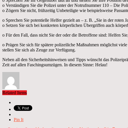
o Sprechen Sie Ihr Gegenüber laut an und stellen Sie Ihre Position deu
o Verständigen Sie die Polizei unter der Notrufnummer 110 – Die Poliz
o Zögern Sie nicht, frühzeitig Unbeteiligte wie beispielsweise Passan
o Sprechen Sie potentielle Helfer gezielt an – z. B. „Sie in der roten Ja
o Setzen Sie sich bei konkreten körperlichen Übergriffen auch körper
o Für den Fall, dass nicht Sie der oder die Betroffene sind: Helfen Si
o Prägen Sie sich für spätere polizeiliche Maßnahmen möglichst vie
stellen Sie sich als Zeuge zur Verfügung.
Neben all den Sicherheitshinweisen und Tipps wünscht das Polizeipräs
Zeit auf allen Faschingsumzügen. In diesem Sinne: Helau!
Related Items
Pin It