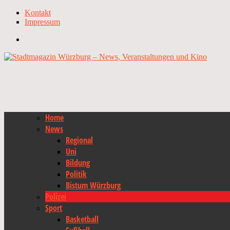
Kontakt
Impressum
Home
News
Regional
Uni
Bildung
Politik
Bistum Würzburg
Polizei
Sport
Basketball