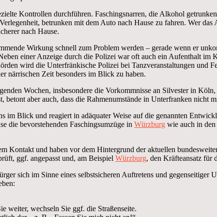
ielte Kontrollen durchführen. Faschingsnarren, die Alkohol getrunken
Verlegenheit, betrunken mit dem Auto nach Hause zu fahren. Wer das Aut
icherer nach Hause.
mmende Wirkung schnell zum Problem werden – gerade wenn er unkontr
eben einer Anzeige durch die Polizei war oft auch ein Aufenthalt im
rden wird die Unterfränkische Polizei bei Tanzveranstaltungen und F
er närrischen Zeit besonders im Blick zu haben.
kliegenden Wochen, insbesondere die Vorkommnisse an Silvester in Köln
, betont aber auch, dass die Rahmenumstände in Unterfranken nicht mit
hs im Blick und reagiert in adäquater Weise auf die genannten Entwickl
weise die bevorstehenden Faschingsumzüge in
Würzburg
wie auch in den 
engem Kontakt und haben vor dem Hintergrund der aktuellen bundeswei
rüft, ggf. angepasst und, am Beispiel
Würzburg
, den Kräfteansatz für
Bürger sich im Sinne eines selbstsicheren Auftretens und gegenseitiger
eben:
e weiter, wechseln Sie ggf. die Straßenseite.