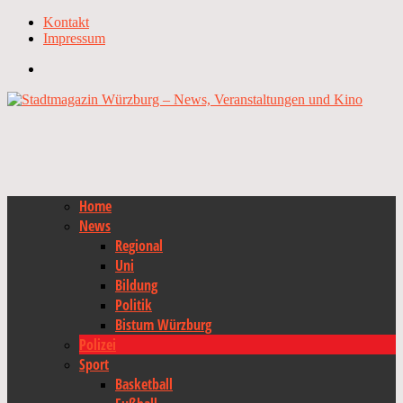
Kontakt
Impressum
Home
News
Regional
Uni
Bildung
Politik
Bistum Würzburg
Polizei
Sport
Basketball