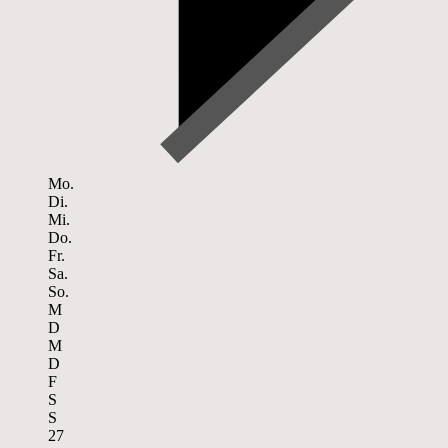
Mo.
Di.
Mi.
Do.
Fr.
Sa.
So.
M
D
M
D
F
S
S
27