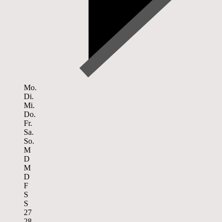
Mo.
Di.
Mi.
Do.
Fr.
Sa.
So.
M
D
M
D
F
S
S
27
28