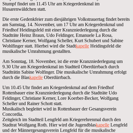
Stumpf findet um 11.45 Uhr am Kriegerdenkmal im
Husarenwäldchen statt.
Die erste Gedenkfeier zum diesjährigen Volkstrauertag findet bereits
am Samstag, 14. November, um 17 Uhr am Kriegerdenkmal und
Friedhof Heidingsfeld mit einer Kranzniederlegung durch die
Stadträte Heinz Braun, Udo Feldinger, Emanuele La Rosa,
Christiane Kerner, Wolfgang Scheller, Kurt Schubert und Sabine
Wohlfinger statt. Hierbei wird die Stadt
kapelle
Heidingsfeld die
musikalische Umrahmung gestallten.
Am Sonntag, 18. November, ist die erste Kranzniederlegung um
9.30 Uhr am Kriegerdenkmal im Stadtteil Oberdürrbach durch
Stadträtin Sabine Wolfinger. Die musikalische Umrahmung erfolgt
durch die Blas
kapelle
Oberdürrbach.
Um 10.45 Uhr findet am Kriegerdenkmal auf dem Friedhof
Rottenbauer eine Kranzniederlegung durch die Stadträte Udo
Feldinger, Christiane Kerner, Lore Koerber-Becker, Wolfgang
Scheller und Rainer Schott statt.
Musikalisch begleitet wird in Rottenbauer der Gesangsverein
Concordia.
Zeitgleich im Stadtteil Lengfeld am Kriegerehrenmal durch den
Stadtrat Wolfgang Roth. Hier wird die Jugendblas
kapelle
Lengfeld
und der Männergesangsverein Lengfeld für die musikalische