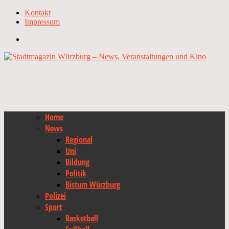
Kontakt
Impressum
Home
News
Regional
Uni
Bildung
Politik
Bistum Würzburg
Polizei
Sport
Basketball