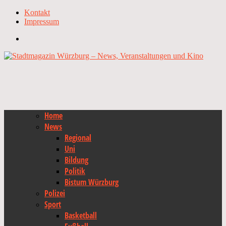
Kontakt
Impressum
Home
News
Regional
Uni
Bildung
Politik
Bistum Würzburg
Polizei
Sport
Basketball