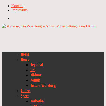
Kontakt
Impressum
Home
News
Regional
Uni
Bildung
Politik
Bistum Würzburg
Polizei
Sport
Basketball