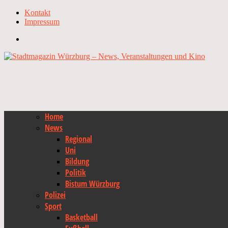
Kontakt
Impressum
Home
News
Regional
Uni
Bildung
Politik
Bistum Würzburg
Polizei
Sport
Basketball