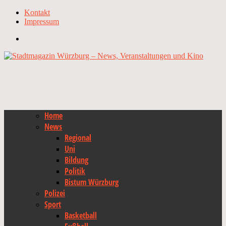
Kontakt
Impressum
Home
News
Regional
Uni
Bildung
Politik
Bistum Würzburg
Polizei
Sport
Basketball