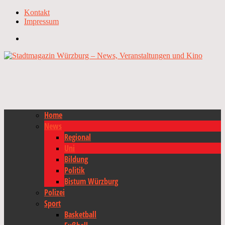
Kontakt
Impressum
Home
News
Regional
Uni
Bildung
Politik
Bistum Würzburg
Polizei
Sport
Basketball