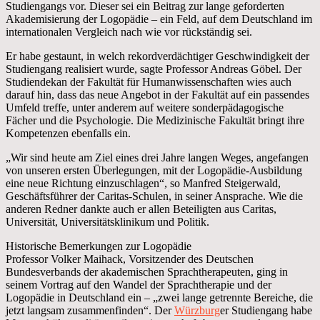
Studiengangs vor. Dieser sei ein Beitrag zur lange geforderten
Akademisierung der Logopädie – ein Feld, auf dem Deutschland im
internationalen Vergleich nach wie vor rückständig sei.
Er habe gestaunt, in welch rekordverdächtiger Geschwindigkeit der
Studiengang realisiert wurde, sagte Professor Andreas Göbel. Der
Studiendekan der Fakultät für Humanwissenschaften wies auch
darauf hin, dass das neue Angebot in der Fakultät auf ein passendes
Umfeld treffe, unter anderem auf weitere sonderpädagogische
Fächer und die Psychologie. Die Medizinische Fakultät bringt ihre
Kompetenzen ebenfalls ein.
„Wir sind heute am Ziel eines drei Jahre langen Weges, angefangen
von unseren ersten Überlegungen, mit der Logopädie-Ausbildung
eine neue Richtung einzuschlagen“, so Manfred Steigerwald,
Geschäftsführer der Caritas-Schulen, in seiner Ansprache. Wie die
anderen Redner dankte auch er allen Beteiligten aus Caritas,
Universität, Universitätsklinikum und Politik.
Historische Bemerkungen zur Logopädie
Professor Volker Maihack, Vorsitzender des Deutschen
Bundesverbands der akademischen Sprachtherapeuten, ging in
seinem Vortrag auf den Wandel der Sprachtherapie und der
Logopädie in Deutschland ein – „zwei lange getrennte Bereiche, die
jetzt langsam zusammenfinden“. Der
Würzburg
er Studiengang habe