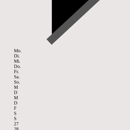
Mo.
Di.
Mi.
Do.
Fr.
Sa.
So.
M
D
M
D
F
S
S
27
28