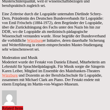
Musterschülerqualität, weil er wissenschaftsbezogen und
berufspraktisch zugleich sei.
Eine Zeitreise durch die Logopädie unternahm Dietlinde Schrey-
Dern, Präsidentin des Deutschen Bundesverbands für Logopädie:
von Emil Fröschels (1884-1972), dem Begründer der Logopädie,
über die Zurückdrängung des Fachs unter den Nazis bis hin zur
DDR, wo die Logopädie als medizinisch-pädagogische
Wissenschaft verstanden wurde. Heue begrüße der Bundesverband
die vorbildliche
Würzburg
er Initiative, deren dauerhafte Sicherung
und Weiterführung in einem entsprechenden Master-Studiengang
sehr wünschenswert sei.
Moderation und Musik
Moderiert wurde der Festakt von Daniela Eiband, Mitarbeiterin am
Lehrstuhl für Sprachheilpädagogik. Für Musik sorgte die Sängerin
Karen Leiber, Mitglied im Ensemble des Mainfranken-Theaters
Würzburg
und Dozentin an der Berufsfachschule für Logopädie,
zusammen mit Michael Clark am Piano. Der Festakt endete mit
einem Empfang im Martin-von-Wagner-Museum.
Related Items