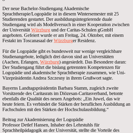
Der neue Bachelor-Studiengang Akademische
Sprachtherapie/Logopädie ist in diesem Wintersemester mit 25
Studierenden gestartet. Der ausbildungsintegrierende duale
Studiengang wird als Modellversuch in einer Kooperation zwischen
der Universität
Würzburg
und der Caritas-Schulen gGmbH
angeboten. Gefeiert wurde er am Freitag, 24. Oktober, mit einem
Festakt im Toscanasaal der
Würzburg
er Residenz.
Für die Logopädie gibt es bundesweit nur wenige vergleichbare
Studienangebote, lediglich drei davon sind an Universitäten
(Aachen, Erlangen,
Würzburg
) angesiedelt. Das Besondere daran:
Der Studiengang führt die bislang getrennten Kompetenzen für
Logopädie und akademische Sprachtherapie zusammen, wie Uni-
Vizepräsidentin Andrea Szczesny in ihrem Grußwort sagte.
Bayerns Landtagspräsidentin Barbara Stamm, zugleich zweite
Vorsitzende des Caritasrats im Diözesan-Caritasverband, betonte
ebenfalls die Qualität des neuen Angebots: „Ein Juwel, das wir
heute feiern. Es verbindet die Stärken der beruflichen Ausbildung an
Fachschulen mit den Stärken der Hochschulausbildung.“
Beitrag zur Akademisierung der Logopädie
Professor Detlef Hansen, Inhaber des Lehrstuhls für
Sprachheilpädagogik an der Universität, stellte die Vorteile des