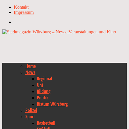
Kontakt
Impressum
Home
News
Regional
Uni
Bildung
Politik
Bistum Würzburg
Polizei
Sport
Basketball