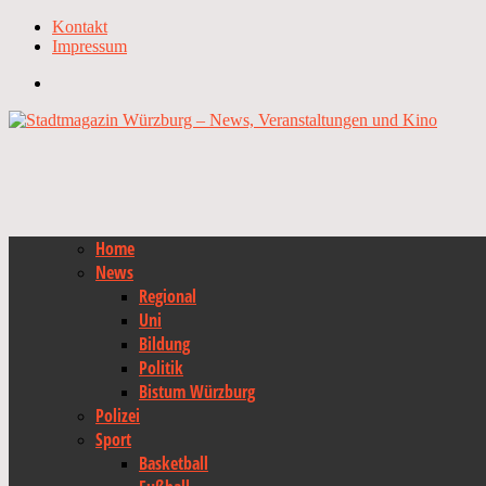
Kontakt
Impressum
Home
News
Regional
Uni
Bildung
Politik
Bistum Würzburg
Polizei
Sport
Basketball