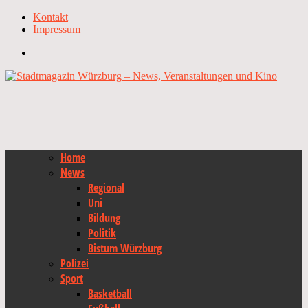
Kontakt
Impressum
Home
News
Regional
Uni
Bildung
Politik
Bistum Würzburg
Polizei
Sport
Basketball