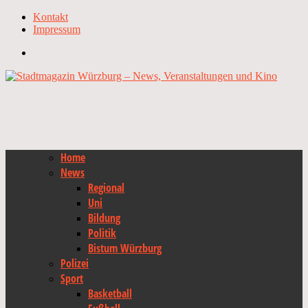
Kontakt
Impressum
Home
News
Regional
Uni
Bildung
Politik
Bistum Würzburg
Polizei
Sport
Basketball