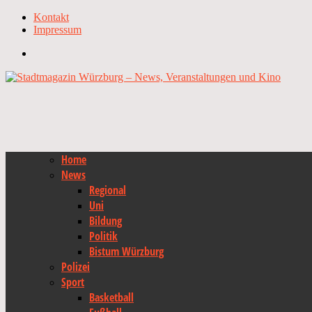
Kontakt
Impressum
Home
News
Regional
Uni
Bildung
Politik
Bistum Würzburg
Polizei
Sport
Basketball