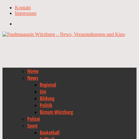
Kontakt
Impressum
Home
News
Regional
Uni
Bildung
Politik
Bistum Würzburg
Polizei
Sport
Basketball