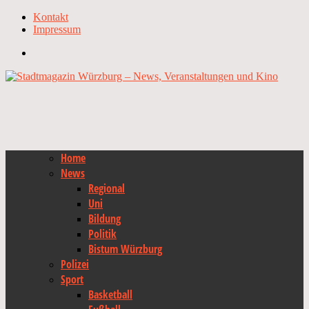
Kontakt
Impressum
Home
News
Regional
Uni
Bildung
Politik
Bistum Würzburg
Polizei
Sport
Basketball