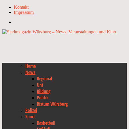
Kontakt
Impressum
Home
News
Regional
Uni
Bildung
Politik
Bistum Würzburg
Polizei
Sport
Basketball