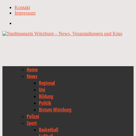
Kontakt
Impressum
Home
News
Regional
Uni
Bildung
Politik
Bistum Würzburg
Polizei
Sport
Basketball