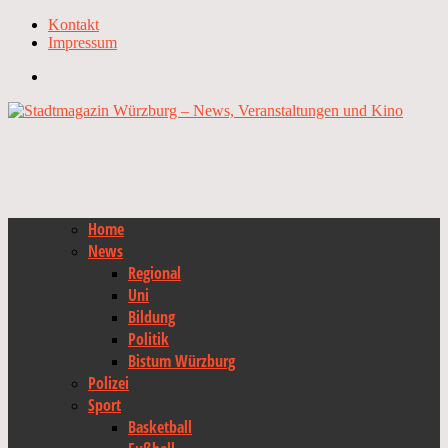
Kontakt
Impressum
Home
News
Regional
Uni
Bildung
Politik
Bistum Würzburg
Polizei
Sport
Basketball