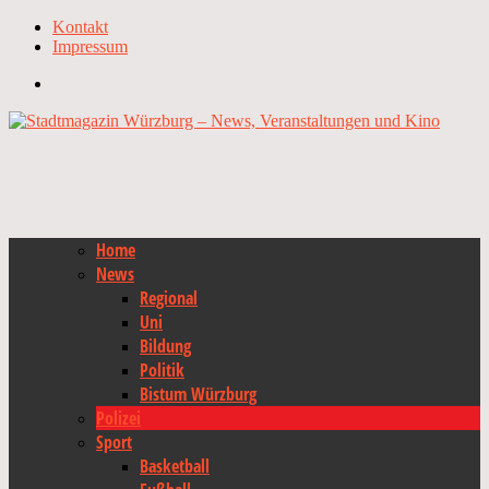
Kontakt
Impressum
Home
News
Regional
Uni
Bildung
Politik
Bistum Würzburg
Polizei
Sport
Basketball