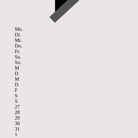
Mo.
Di.
Mi.
Do.
Fr.
Sa.
So.
M
D
M
D
F
S
S
27
28
29
30
31
1