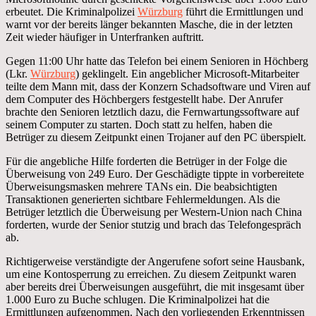
erbeutet. Die Kriminalpolizei
Würzburg
führt die Ermittlungen und
warnt vor der bereits länger bekannten Masche, die in der letzten
Zeit wieder häufiger in Unterfranken auftritt.
Gegen 11:00 Uhr hatte das Telefon bei einem Senioren in Höchberg
(Lkr.
Würzburg
) geklingelt. Ein angeblicher Microsoft-Mitarbeiter
teilte dem Mann mit, dass der Konzern Schadsoftware und Viren auf
dem Computer des Höchbergers festgestellt habe. Der Anrufer
brachte den Senioren letztlich dazu, die Fernwartungssoftware auf
seinem Computer zu starten. Doch statt zu helfen, haben die
Betrüger zu diesem Zeitpunkt einen Trojaner auf den PC überspielt.
Für die angebliche Hilfe forderten die Betrüger in der Folge die
Überweisung von 249 Euro. Der Geschädigte tippte in vorbereitete
Überweisungsmasken mehrere TANs ein. Die beabsichtigten
Transaktionen generierten sichtbare Fehlermeldungen. Als die
Betrüger letztlich die Überweisung per Western-Union nach China
forderten, wurde der Senior stutzig und brach das Telefongespräch
ab.
Richtigerweise verständigte der Angerufene sofort seine Hausbank,
um eine Kontosperrung zu erreichen. Zu diesem Zeitpunkt waren
aber bereits drei Überweisungen ausgeführt, die mit insgesamt über
1.000 Euro zu Buche schlugen. Die Kriminalpolizei hat die
Ermittlungen aufgenommen. Nach den vorliegenden Erkenntnissen