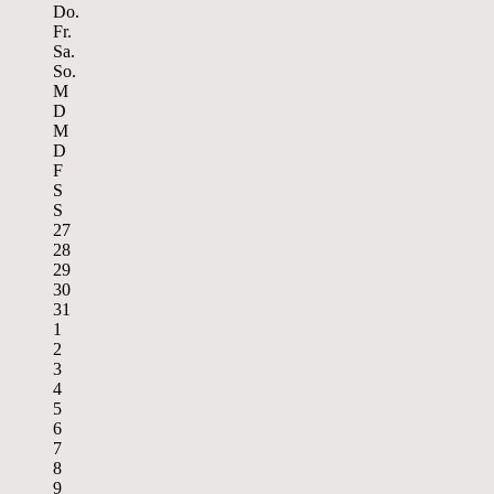
Do.
Fr.
Sa.
So.
M
D
M
D
F
S
S
27
28
29
30
31
1
2
3
4
5
6
7
8
9