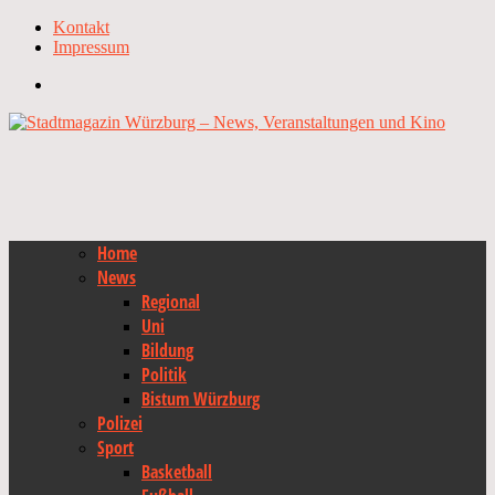
Kontakt
Impressum
Home
News
Regional
Uni
Bildung
Politik
Bistum Würzburg
Polizei
Sport
Basketball