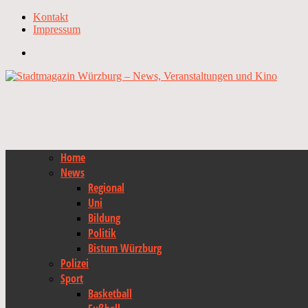
Kontakt
Impressum
Home
News
Regional
Uni
Bildung
Politik
Bistum Würzburg
Polizei
Sport
Basketball