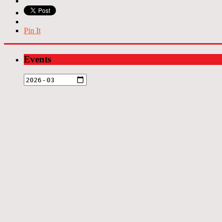
Pin It
Events