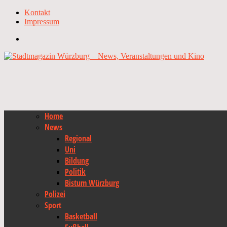
Kontakt
Impressum
Home
News
Regional
Uni
Bildung
Politik
Bistum Würzburg
Polizei
Sport
Basketball