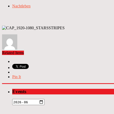
Nachtleben
Related Items
Pin It
Events