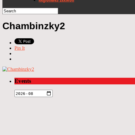
Chambinzky2
Pin It
Events