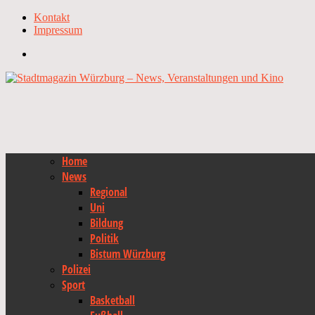
Kontakt
Impressum
Home
News
Regional
Uni
Bildung
Politik
Bistum Würzburg
Polizei
Sport
Basketball