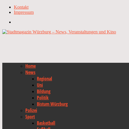
Kontakt
Impressum
Home
News
Regional
Uni
Bildung
Politik
Bistum Würzburg
Polizei
Sport
Basketball