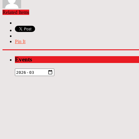
Related Items
Pin It
Events