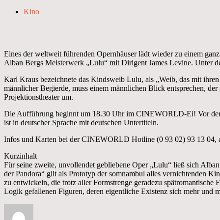
Kino
Eines der weltweit führenden Opernhäuser lädt wieder zu einem ga
Alban Bergs Meisterwerk „Lulu“ mit Dirigent James Levine. Unter de
Karl Kraus bezeichnete das Kindsweib Lulu, als „Weib, das mit ihren 
männlicher Begierde, muss einem männlichen Blick entsprechen, der si
Projektionstheater um.
Die Aufführung beginnt um 18.30 Uhr im CINEWORLD-Ei! Vor der Vo
ist in deutscher Sprache mit deutschen Untertiteln.
Infos und Karten bei der CINEWORLD Hotline (0 93 02) 93 13 04,
Kurzinhalt
Für seine zweite, unvollendet gebliebene Oper „Lulu“ ließ sich Alban
der Pandora“ gilt als Prototyp der somnambul alles vernichtenden Kin
zu entwickeln, die trotz aller Formstrenge geradezu spätromantische 
Logik gefallenen Figuren, deren eigentliche Existenz sich mehr und m