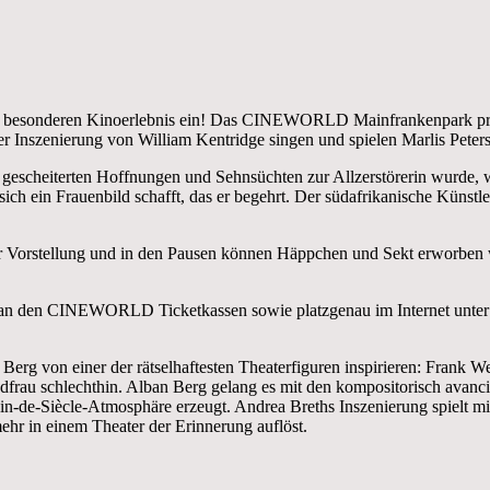
nz besonderen Kinoerlebnis ein! Das CINEWORLD Mainfrankenpark präse
r Inszenierung von William Kentridge singen und spielen Marlis Pete
gescheiterten Hoffnungen und Sehnsüchten zur Allzerstörerin wurde, wei
ch ein Frauenbild schafft, das er begehrt. Der südafrikanische Künstle
rstellung und in den Pausen können Häppchen und Sekt erworben we
 an den CINEWORLD Ticketkassen sowie platzgenau im Internet unte
 Berg von einer der rätselhaftesten Theaterfiguren inspirieren: Frank
dfrau schlechthin. Alban Berg gelang es mit den kompositorisch avancie
Fin-de-Siècle-Atmosphäre erzeugt. Andrea Breths Inszenierung spielt mi
ehr in einem Theater der Erinnerung auflöst.