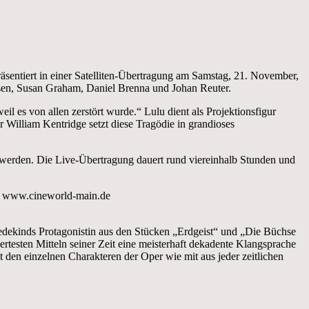
ntiert in einer Satelliten-Übertragung am Samstag, 21. November,
rsen, Susan Graham, Daniel Brenna und Johan Reuter.
l es von allen zerstört wurde.“ Lulu dient als Projektionsfigur
r William Kentridge setzt diese Tragödie in grandioses
rden. Die Live-Übertragung dauert rund viereinhalb Stunden und
r www.cineworld-main.de
 Wedekinds Protagonistin aus den Stücken „Erdgeist“ und „Die Büchse
rtesten Mitteln seiner Zeit eine meisterhaft dekadente Klangsprache
t den einzelnen Charakteren der Oper wie mit aus jeder zeitlichen