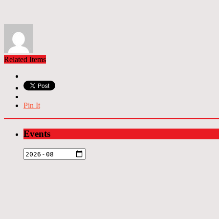
Related Items
Pin It
Events