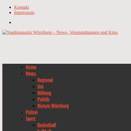
Kontakt
Impressum
Home
News
Regional
Uni
Bildung
Politik
Bistum Würzburg
Polizei
Sport
Basketball