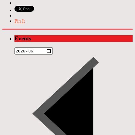
Pin It
Events