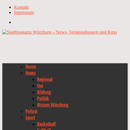
Kontakt
Impressum
Home
News
Regional
Uni
Bildung
Politik
Bistum Würzburg
Polizei
Sport
Basketball