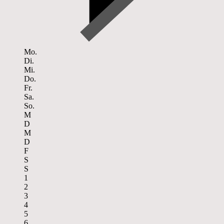
Mo.
Di.
Mi.
Do.
Fr.
Sa.
So.
M
D
M
D
F
S
S
1
2
3
4
5
6