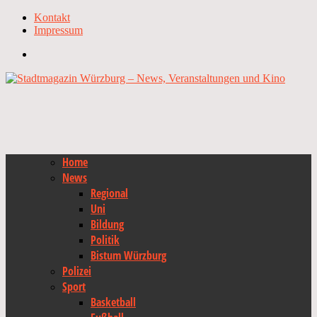
Kontakt
Impressum
Home
News
Regional
Uni
Bildung
Politik
Bistum Würzburg
Polizei
Sport
Basketball