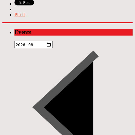
Pin It
Events