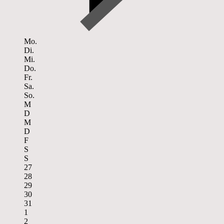
Mo.
Di.
Mi.
Do.
Fr.
Sa.
So.
M
D
M
D
F
S
S
27
28
29
30
31
1
2