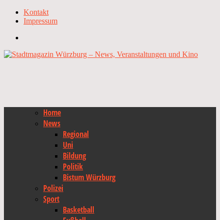
Kontakt
Impressum
Home
News
Regional
Uni
Bildung
Politik
Bistum Würzburg
Polizei
Sport
Basketball