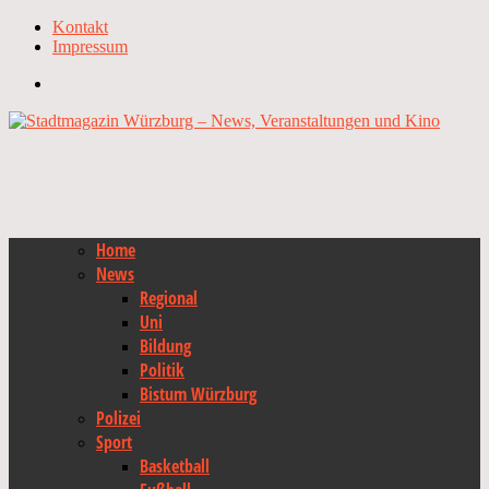
Kontakt
Impressum
Home
News
Regional
Uni
Bildung
Politik
Bistum Würzburg
Polizei
Sport
Basketball