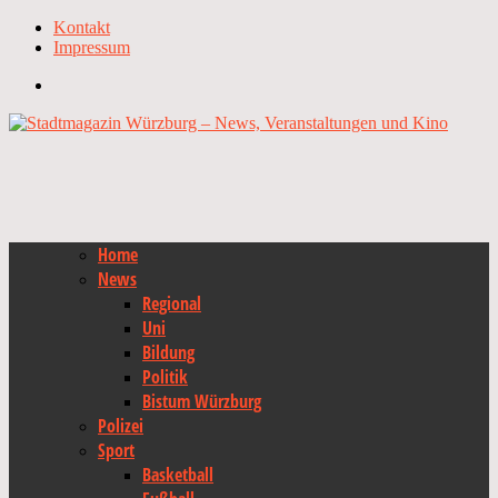
Kontakt
Impressum
Home
News
Regional
Uni
Bildung
Politik
Bistum Würzburg
Polizei
Sport
Basketball