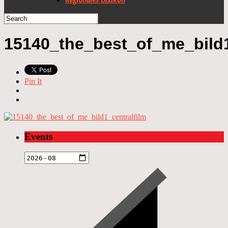
15140_the_best_of_me_bild1
Pin It
Events