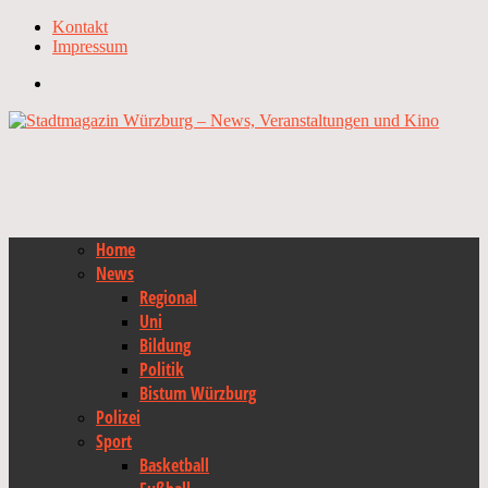
Kontakt
Impressum
Home
News
Regional
Uni
Bildung
Politik
Bistum Würzburg
Polizei
Sport
Basketball