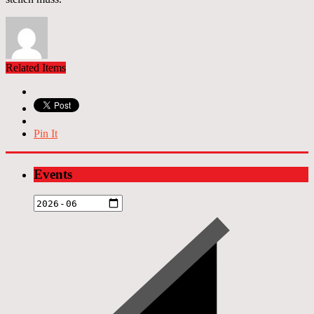
Related Items
Pin It
Events