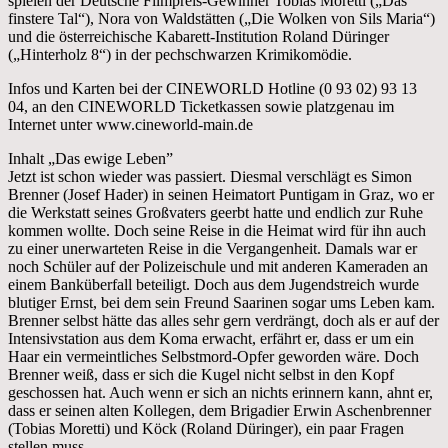
spielen der Deutsche Filmpreis-Gewinner Tobias Moretti („Das
finstere Tal“), Nora von Waldstätten („Die Wolken von Sils Maria“)
und die österreichische Kabarett-Institution Roland Düringer
(„Hinterholz 8“) in der pechschwarzen Krimikomödie.
Infos und Karten bei der CINEWORLD Hotline (0 93 02) 93 13
04, an den CINEWORLD Ticketkassen sowie platzgenau im
Internet unter www.cineworld-main.de
Inhalt „Das ewige Leben”
Jetzt ist schon wieder was passiert. Diesmal verschlägt es Simon
Brenner (Josef Hader) in seinen Heimatort Puntigam in Graz, wo er
die Werkstatt seines Großvaters geerbt hatte und endlich zur Ruhe
kommen wollte. Doch seine Reise in die Heimat wird für ihn auch
zu einer unerwarteten Reise in die Vergangenheit. Damals war er
noch Schüler auf der Polizeischule und mit anderen Kameraden an
einem Banküberfall beteiligt. Doch aus dem Jugendstreich wurde
blutiger Ernst, bei dem sein Freund Saarinen sogar ums Leben kam.
Brenner selbst hätte das alles sehr gern verdrängt, doch als er auf der
Intensivstation aus dem Koma erwacht, erfährt er, dass er um ein
Haar ein vermeintliches Selbstmord-Opfer geworden wäre. Doch
Brenner weiß, dass er sich die Kugel nicht selbst in den Kopf
geschossen hat. Auch wenn er sich an nichts erinnern kann, ahnt er,
dass er seinen alten Kollegen, dem Brigadier Erwin Aschenbrenner
(Tobias Moretti) und Köck (Roland Düringer), ein paar Fragen
stellen muss.