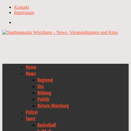
Kontakt
Impressum
Home
News
Regional
Uni
Bildung
Politik
Bistum Würzburg
Polizei
Sport
Basketball