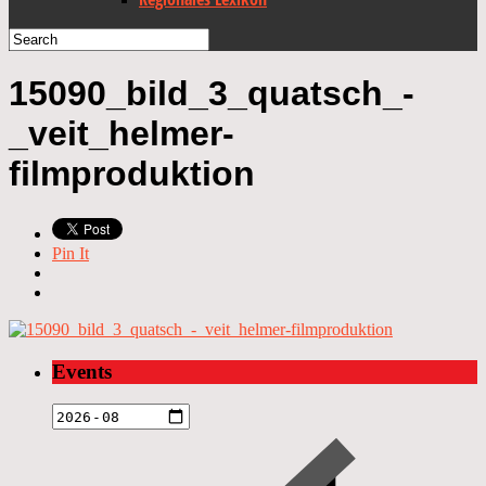
15090_bild_3_quatsch_-
_veit_helmer-
filmproduktion
Pin It
Events