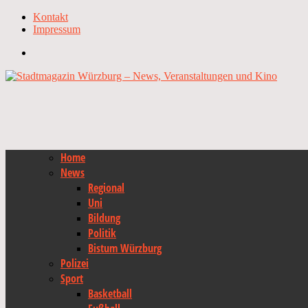
Kontakt
Impressum
Home
News
Regional
Uni
Bildung
Politik
Bistum Würzburg
Polizei
Sport
Basketball