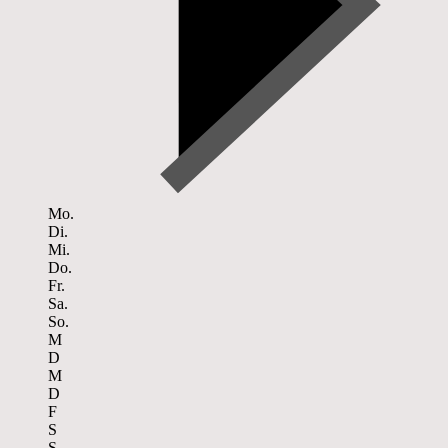
Mo.
Di.
Mi.
Do.
Fr.
Sa.
So.
M
D
M
D
F
S
S