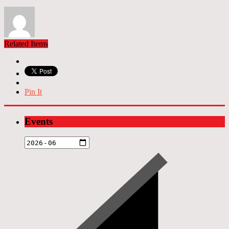
Related Items
Pin It
Events