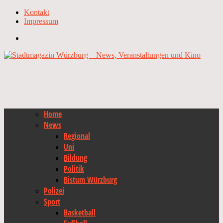
Kontakt
Impressum
Home
News
Regional
Uni
Bildung
Politik
Bistum Würzburg
Polizei
Sport
Basketball