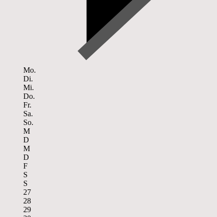
Mo.
Di.
Mi.
Do.
Fr.
Sa.
So.
M
D
M
D
F
S
S
27
28
29