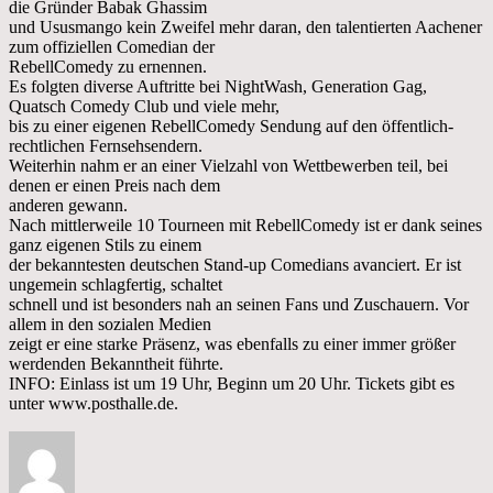
die Gründer Babak Ghassim
und Ususmango kein Zweifel mehr daran, den talentierten Aachener
zum offiziellen Comedian der
RebellComedy zu ernennen.
Es folgten diverse Auftritte bei NightWash, Generation Gag,
Quatsch Comedy Club und viele mehr,
bis zu einer eigenen RebellComedy Sendung auf den öffentlich-
rechtlichen Fernsehsendern.
Weiterhin nahm er an einer Vielzahl von Wettbewerben teil, bei
denen er einen Preis nach dem
anderen gewann.
Nach mittlerweile 10 Tourneen mit RebellComedy ist er dank seines
ganz eigenen Stils zu einem
der bekanntesten deutschen Stand-up Comedians avanciert. Er ist
ungemein schlagfertig, schaltet
schnell und ist besonders nah an seinen Fans und Zuschauern. Vor
allem in den sozialen Medien
zeigt er eine starke Präsenz, was ebenfalls zu einer immer größer
werdenden Bekanntheit führte.
INFO: Einlass ist um 19 Uhr, Beginn um 20 Uhr. Tickets gibt es
unter www.posthalle.de.