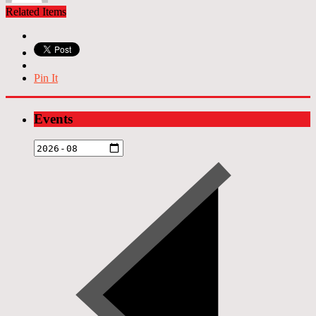
Related Items
Pin It
Events