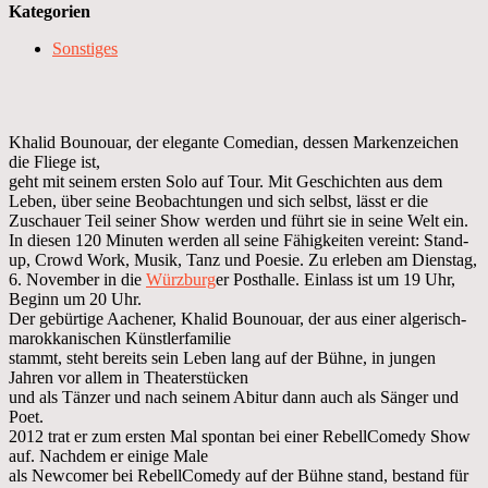
Kategorien
Sonstiges
Khalid Bounouar, der elegante Comedian, dessen Markenzeichen
die Fliege ist,
geht mit seinem ersten Solo auf Tour. Mit Geschichten aus dem
Leben, über seine Beobachtungen und sich selbst, lässt er die
Zuschauer Teil seiner Show werden und führt sie in seine Welt ein.
In diesen 120 Minuten werden all seine Fähigkeiten vereint: Stand-
up, Crowd Work, Musik, Tanz und Poesie. Zu erleben am Dienstag,
6. November in die
Würzburg
er Posthalle. Einlass ist um 19 Uhr,
Beginn um 20 Uhr.
Der gebürtige Aachener, Khalid Bounouar, der aus einer algerisch-
marokkanischen Künstlerfamilie
stammt, steht bereits sein Leben lang auf der Bühne, in jungen
Jahren vor allem in Theaterstücken
und als Tänzer und nach seinem Abitur dann auch als Sänger und
Poet.
2012 trat er zum ersten Mal spontan bei einer RebellComedy Show
auf. Nachdem er einige Male
als Newcomer bei RebellComedy auf der Bühne stand, bestand für