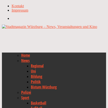
Kontakt
Impressum
Home
News
Regional
Uni
Bildung
Politik
Bistum Würzburg
Polizei
Sport
Basketball