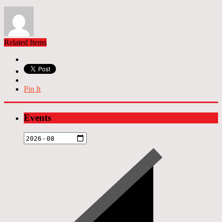
Related Items
Pin It
Events