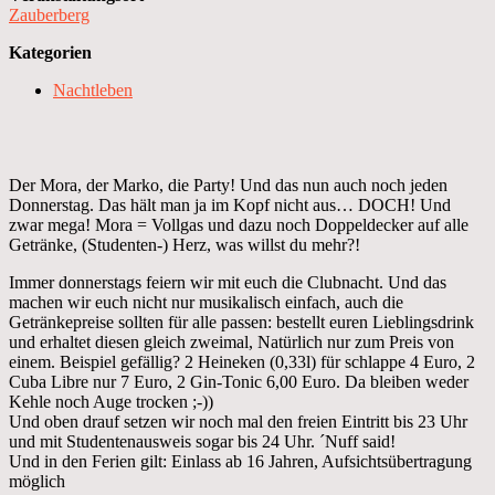
Zauberberg
Kategorien
Nachtleben
Der Mora, der Marko, die Party! Und das nun auch noch jeden
Donnerstag. Das hält man ja im Kopf nicht aus… DOCH! Und
zwar mega! Mora = Vollgas und dazu noch Doppeldecker auf alle
Getränke, (Studenten-) Herz, was willst du mehr?!
Immer donnerstags feiern wir mit euch die Clubnacht. Und das
machen wir euch nicht nur musikalisch einfach, auch die
Getränkepreise sollten für alle passen: bestellt euren Lieblingsdrink
und erhaltet diesen gleich zweimal, Natürlich nur zum Preis von
einem. Beispiel gefällig? 2 Heineken (0,33l) für schlappe 4 Euro, 2
Cuba Libre nur 7 Euro, 2 Gin-Tonic 6,00 Euro. Da bleiben weder
Kehle noch Auge trocken ;-))
Und oben drauf setzen wir noch mal den freien Eintritt bis 23 Uhr
und mit Studentenausweis sogar bis 24 Uhr. ´Nuff said!
Und in den Ferien gilt: Einlass ab 16 Jahren, Aufsichtsübertragung
möglich