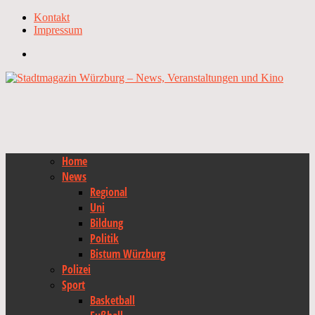
Kontakt
Impressum
Home
News
Regional
Uni
Bildung
Politik
Bistum Würzburg
Polizei
Sport
Basketball