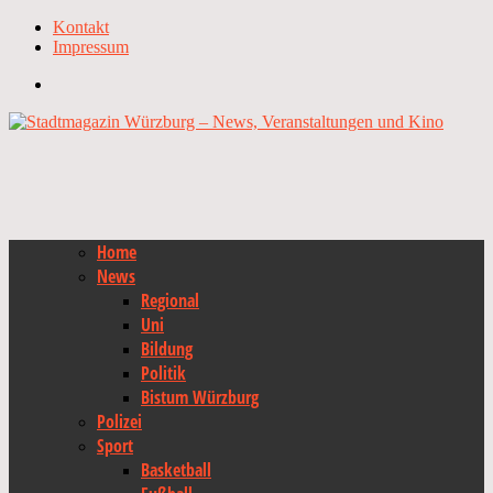
Kontakt
Impressum
Home
News
Regional
Uni
Bildung
Politik
Bistum Würzburg
Polizei
Sport
Basketball