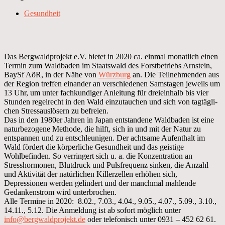
Gesundheit
Das Bergwaldprojekt e.V. bietet in 2020 ca. einmal monatlich einen
Termin zum Waldbaden im Staatswald des Forstbetriebs Arnstein,
BaySf AöR, in der Nähe von
Würzburg
an. Die Teilnehmenden aus
der Region treffen einander an verschiedenen Samstagen jeweils um
13 Uhr, um unter fachkundiger Anleitung für dreieinhalb bis vier
Stunden regelrecht in den Wald einzutauchen und sich von tagtägli-
chen Stressauslösern zu befreien.
Das in den 1980er Jahren in Japan entstandene Waldbaden ist eine
naturbezogene Methode, die hilft, sich in und mit der Natur zu
entspannen und zu entschleunigen. Der achtsame Aufenthalt im
Wald fördert die körperliche Gesundheit und das geistige
Wohlbefinden. So verringert sich u. a. die Konzentration an
Stresshormonen, Blutdruck und Pulsfrequenz sinken, die Anzahl
und Aktivität der natürlichen Killerzellen erhöhen sich,
Depressionen werden gelindert und der manchmal mahlende
Gedankenstrom wird unterbrochen.
Alle Termine in 2020: 8.02., 7.03., 4.04., 9.05., 4.07., 5.09., 3.10.,
14.11., 5.12. Die Anmeldung ist ab sofort möglich unter
info@bergwaldprojekt.de
oder telefonisch unter 0931 – 452 62 61.