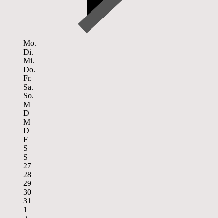
Mo.
Di.
Mi.
Do.
Fr.
Sa.
So.
M
D
M
D
F
S
S
27
28
29
30
31
1