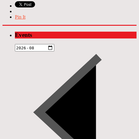
Pin It
Events