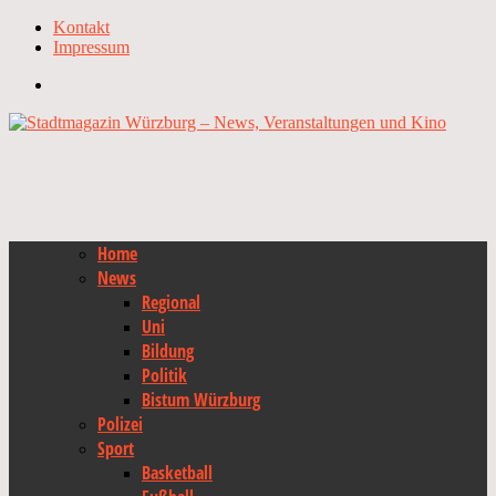
Kontakt
Impressum
Home
News
Regional
Uni
Bildung
Politik
Bistum Würzburg
Polizei
Sport
Basketball