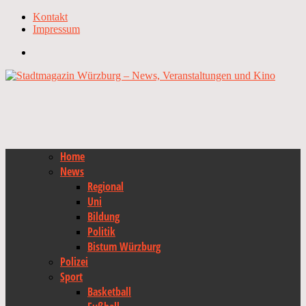
Kontakt
Impressum
Home
News
Regional
Uni
Bildung
Politik
Bistum Würzburg
Polizei
Sport
Basketball