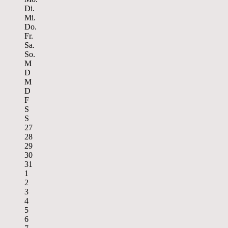
Di.
Mi.
Do.
Fr.
Sa.
So.
M
D
M
D
F
S
S
27
28
29
30
31
1
2
3
4
5
6