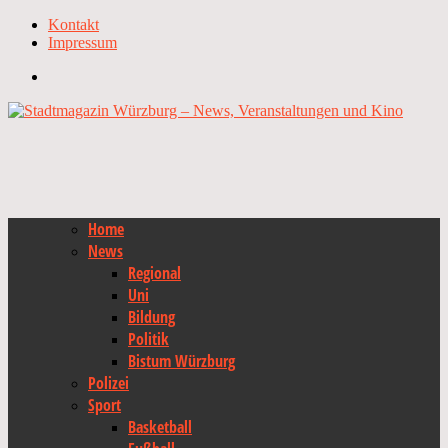
Kontakt
Impressum
Home
News
Regional
Uni
Bildung
Politik
Bistum Würzburg
Polizei
Sport
Basketball